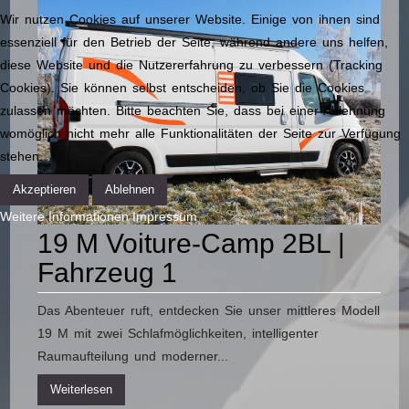
Wir nutzen Cookies auf unserer Website. Einige von ihnen sind
essenziell für den Betrieb der Seite, während andere uns helfen,
diese Website und die Nutzererfahrung zu verbessern (Tracking
Cookies). Sie können selbst entscheiden, ob Sie die Cookies
zulassen möchten. Bitte beachten Sie, dass bei einer Ablehnung
womöglich nicht mehr alle Funktionalitäten der Seite zur Verfügung
stehen.
Akzeptieren
Ablehnen
Weitere Informationen
Impressum
19 M Voiture-Camp 2BL |
Fahrzeug 1
Das Abenteuer ruft, entdecken Sie unser mittleres Modell
19 M mit zwei Schlafmöglichkeiten, intelligenter
Raumaufteilung und moderner...
Weiterlesen